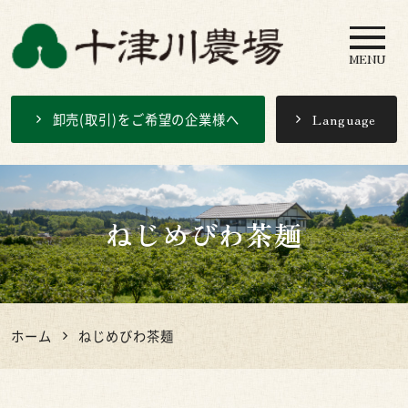
MENU
十津川農場
卸売(取引)をご希望の企業様へ
Language
ねじめびわ茶麺
ホーム
ねじめびわ茶麺