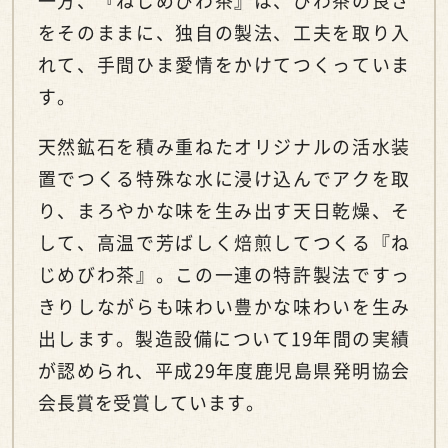
一方、『ねじめびわ茶』は、びわ茶の良さ
をそのままに、独自の製法、工夫を取り入
れて、手間ひま愛情をかけてつくっていま
す。
天然鉱石を積み重ねたオリジナルの活水装
置でつくる特殊な水に浸け込んでアクを取
り、まろやかな味を生み出す天日乾燥、そ
して、高温で芳ばしく焙煎してつくる『ね
じめびわ茶』。この一連の特許製法ですっ
きりしながらも味わい豊かな味わいを生み
出します。製造設備について19年間の実績
が認められ、平成29年度鹿児島県発明協会
会長賞を受賞しています。