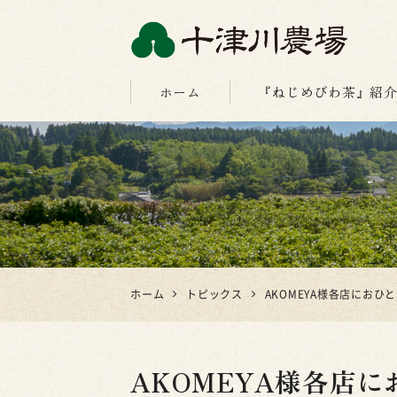
十津川農場
ホーム
『ねじめびわ茶』紹
ホーム
トピックス
AKOMEYA様各店におひ
AKOMEYA様各店