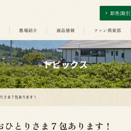
卸売(取
介
農場紹介
商品情報
ファン倶楽部
トピックス
とりさま７包あります！
におひとりさま７包あります！