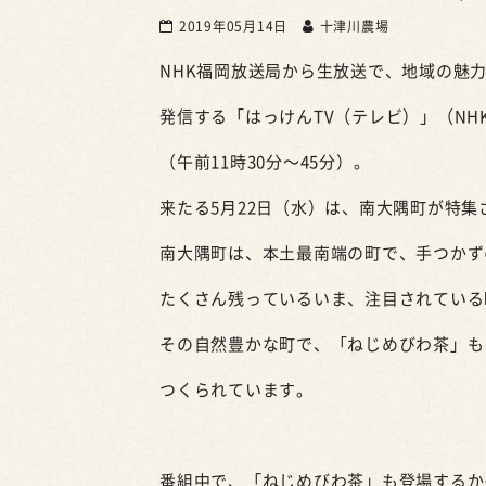
2019年05月14日
十津川農場
NHK福岡放送局から生放送で、地域の魅
発信する「はっけん
TV
（テレビ）」（
NH
（午前
11
時
30
分～
45
分）。
来たる
5
月
22
日（水）は、南大隅町が特集
南大隅町は、本土最南端の町で、手つかず
たくさん残っているいま、注目されている
その自然豊かな町で、「ねじめびわ茶」も
つくられています。
番組中で、「ねじめびわ茶」も登場するか