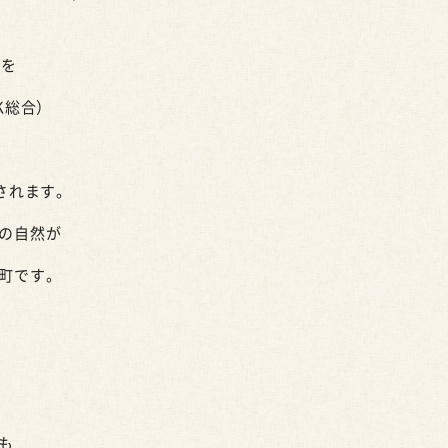
力を
K
総合）
されます。
の自然が
町です。
も