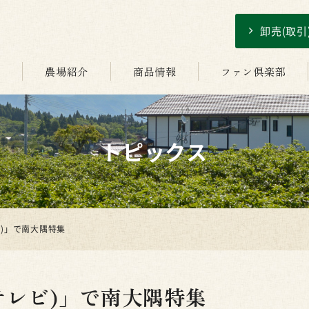
卸売(取
介
農場紹介
商品情報
ファン倶楽部
トピックス
ビ)」で南大隅特集
テレビ)」で南大隅特集