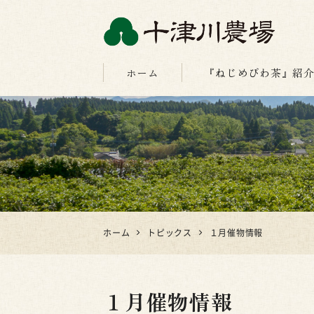
十津川農場
ホーム
『ねじめびわ茶』紹
ホーム
トピックス
１月催物情報
１月催物情報