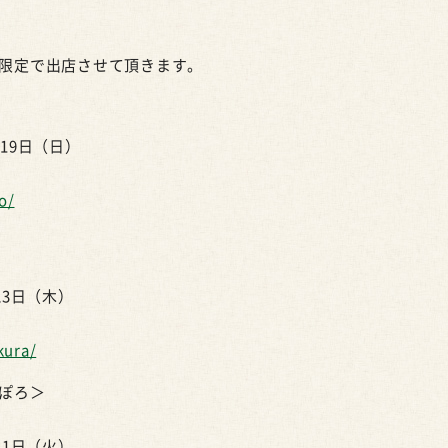
限定で出店させて頂きます。
月19日（日）
o/
23日（木）
kura/
ぽろ＞
21日（火）