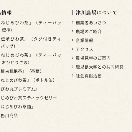
品情報
十津川農場について
『ねじめびわ茶』（ティーバッ
創業者あいさつ
 標準）
農場のご紹介
『伝承びわ茶』（タグ付きティ
企業情報
ーバッグ）
アクセス
『ねじめびわ茶』（ティーバッ
農場見学のご案内
グ おひとりさま）
鹿児島大学との共同研究
『根占枇杷茶』（茶葉）
社会貢献活動
『ねじめびわ茶』（ボトル缶）
『びわ丸プレミアム』
ねじめびわ茶スティックゼリー
『ねじめびわ茶麺』
業務用商品