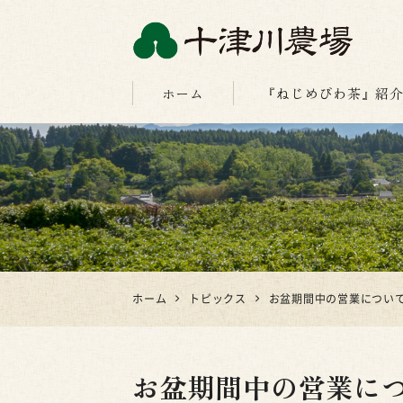
十津川農場
ホーム
『ねじめびわ茶』紹
ホーム
トピックス
お盆期間中の営業につい
お盆期間中の営業に