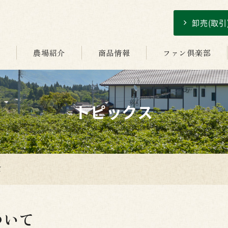
卸売(取
介
農場紹介
商品情報
ファン倶楽部
トピックス
て
ついて