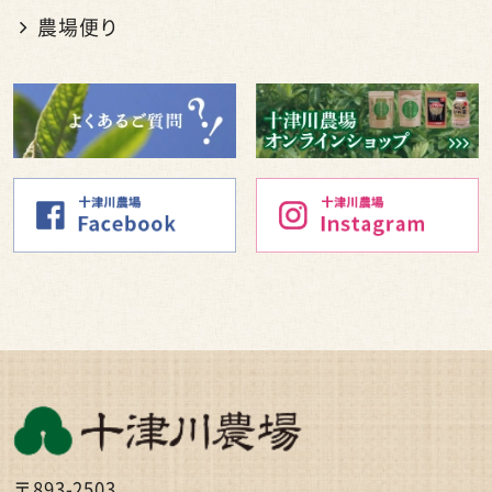
農場便り
〒893-2503