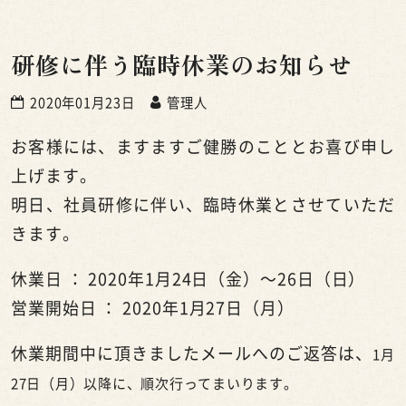
研修に伴う臨時休業のお知らせ
2020年01月23日
管理人
お客様には、ますますご健勝のこととお喜び申し
上げます。
明日、社員研修に伴い、臨時休業とさせていただ
きます。
休業日 ：
2020
年
1
月
24
日（金）～
26
日（日）
営業開始日 ：
2020
年
1
月
27
日（月）
休業期間中に頂きましたメールへのご返答は、
1月
27
日（月）以降に、順次行ってまいります。