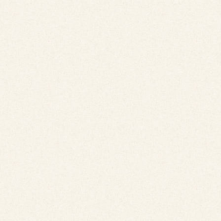
中
ろ
ア