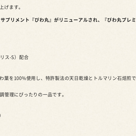
上げます。
るサプリメント『びわ丸』がリニューアルされ、『びわ丸プレ
リス-S）配合
わ葉を100%使用し、特許製法の天日乾燥とトルマリン石焙煎
体調管理にぴったりの一品です。
）