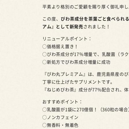
平素より格別のご愛顧を賜り厚く御礼申し
この度、
びわ茶成分を茶葉ごと食べられ
アム』として新発売
されました！
リニューアルポイント：
◯価格据え置き！
◯びわ茶成分が17％増量で、乳酸菌（ラク
◯新処方でびわ茶成分増量に成功
『びわ丸プレミアム』は、鹿児島県産のび
丁寧に仕上げたサプリメントです。
『ねじめびわ茶』成分が77%配合され、
おすすめポイント：
◯乳酸菌が1袋に270億個！（360粒の場合
◯ノンカフェイン
◯無香料・無着色